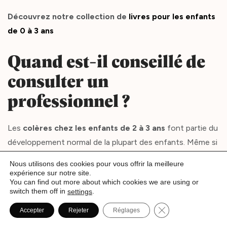
Découvrez notre collection de
livres pour les enfants
de 0 à 3 ans
Quand est-il conseillé de
consulter un
professionnel ?
Les
colères chez les enfants de 2 à 3 ans
font partie du
développement normal de la plupart des enfants. Même si
certaines journées peuvent sembler interminables, ces
Nous utilisons des cookies pour vous offrir la meilleure
explosions émotionnelles deviennent généralement moins
expérience sur notre site.
You can find out more about which cookies we are using or
fréquentes à mesure que l’enfant développe son langage,
switch them off in
.
settings
apprend à exprimer ce qu’il ressent et acquiert peu à peu
Fermer la bannièr
Accepter
Rejeter
Réglages
de nouvelles compétences pour gérer la frustration.