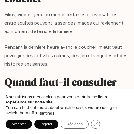
Films, vidéos, jeux ou même certaines conversations
entre adultes peuvent laisser des images qui reviennent
au moment d’éteindre la lumière.
Pendant la dernière heure avant le coucher, mieux vaut
privilégier des activités calmes, des jeux tranquilles et des
histoires apaisantes.
Quand faut-il consulter
un professionnel ?
Nous utilisons des cookies pour vous offrir la meilleure
expérience sur notre site.
You can find out more about which cookies we are using or
Dans la grande majorité des cas, la peur du noir fait partie
switch them off in
.
settings
du développement normal de l’enfant et disparaît
Fermer la bannièr
Accepter
Rejeter
Réglages
progressivement avec le temps.