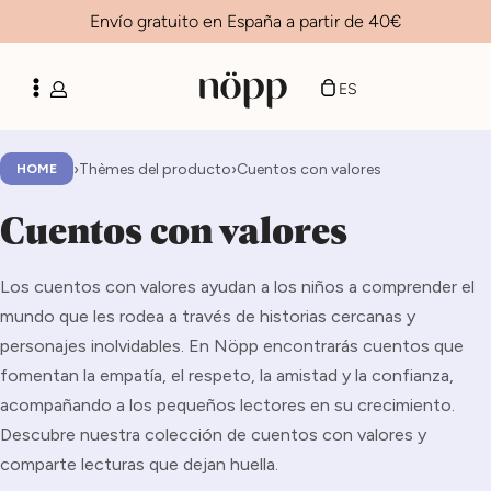
Envío gratuito en España a partir de 40€
FR
CA
ES
EN
›
Thèmes del producto
›
Cuentos con valores
HOME
Cuentos con valores
Los cuentos con valores ayudan a los niños a comprender el
mundo que les rodea a través de historias cercanas y
personajes inolvidables. En Nöpp encontrarás cuentos que
fomentan la empatía, el respeto, la amistad y la confianza,
acompañando a los pequeños lectores en su crecimiento.
Descubre nuestra colección de cuentos con valores y
comparte lecturas que dejan huella.