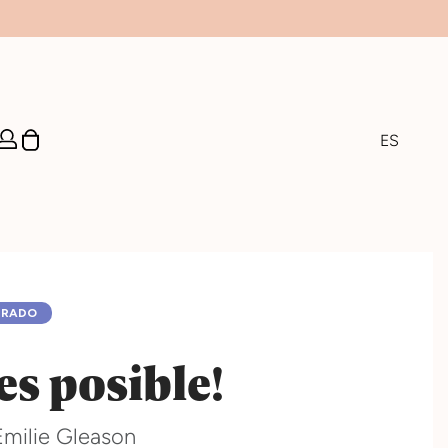
FR
CA
ES
EN
TRADO
es posible!
milie Gleason