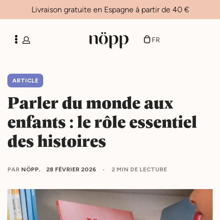
Livraison gratuite en Espagne à partir de 40 €
ES
CA
FR
EN
ARTICLE
Parler du monde aux
enfants : le rôle essentiel
des histoires
PAR
NÖPP
28 FÉVRIER 2026
2 MIN DE LECTURE